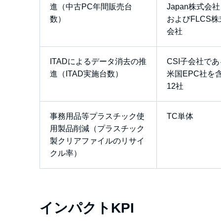
進（中古PC年間販売台
Japan株式会
数）
およびFLCS株
会社
ITADによるデータ消去の推
CSI子会社であ
進（ITAD実施台数）
米国EPC社を
12社
事務用品等プラスチック使
TC単体
用製品削減（プラスチック
製クリアファイルのリサイ
クル率）
インパクトKPI