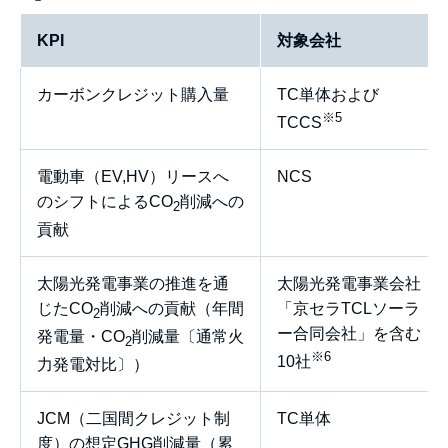
KPI
対象会社
カーボンクレジット購入量
TC単体および
※5
TCCS
電動車（EV,HV）リースへ
NCS
のシフトによるCO
削減への
2
貢献
太陽光発電事業の推進を通
太陽光発電事業会社
じたCO
削減への貢献（年間
「京セラTCLソーラ
2
ー合同会社」を含む
発電量・CO
削減量〔通常火
2
※6
10社
力発電対比〕）
JCM（二国間クレジット制
TC単体
度）の想定GHG削減量（累