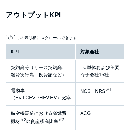
アウトプットKPI
この表は横にスクロールできます
KPI
対象会社
契約高等（リース契約高、
TC単体および主要
融資実行高、投資額など）
な子会社15社
※1
電動車
NCS・NRS
（EV,FCEV,PHEV,HV）比率
航空機事業における省燃費
ACG
※2
※3
機材
の資産残高比率