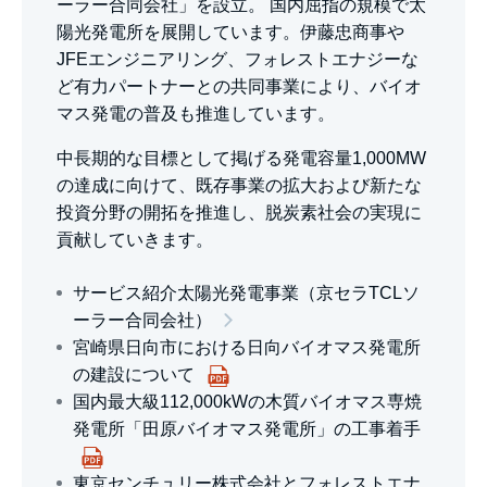
ーラー合同会社」を設立。 国内屈指の規模で太
陽光発電所を展開しています。伊藤忠商事や
JFEエンジニアリング、フォレストエナジーな
ど有力パートナーとの共同事業により、バイオ
マス発電の普及も推進しています。
中長期的な目標として掲げる発電容量1,000MW
の達成に向けて、既存事業の拡大および新たな
投資分野の開拓を推進し、脱炭素社会の実現に
貢献していきます。
サービス紹介太陽光発電事業（京セラTCLソ
ーラー合同会社）
宮崎県日向市における日向バイオマス発電所
の建設について
国内最大級112,000kWの木質バイオマス専焼
発電所「田原バイオマス発電所」の工事着手
東京センチュリー株式会社とフォレストエナ