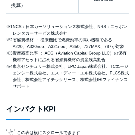
換算）
※1
NCS：日本カーソリューションズ株式会社、NRS：ニッポン
レンタカーサービス株式会社
※2
省燃費機材 ： 従来機比で燃費効率の高い機種である、
A220、A320neo、A321neo、A350、737MAX、787が対象
※3
資産残高比率 ： ACG（Aviation Capital Group LLC）の保有
機材アセットに占める省燃費機材の資産残高割合
※4
東京センチュリー株式会社、EPC Japan株式会社、TCエージ
ェンシー株式会社、エス・ディー・エル株式会社、FLCS株式
会社、株式会社アイテックリース、株式会社IHIファイナンス
サポート
インパクトKPI
この表は横にスクロールできます