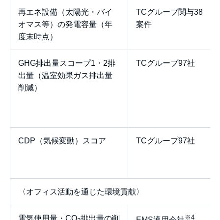
再エネ設備（太陽光・バイ
TCグループ関与38
オマス等）の発電容量（年
案件
度末時点）
GHG排出量スコープ1・2排
TCグループ97社
出量（温室効果ガス排出量
削減）
CDP（気候変動）スコア
TCグループ97社
〈オフィス活動を通じた環境貢献〉
※4
電気使用量・CO
排出量の削
EMS適用会社