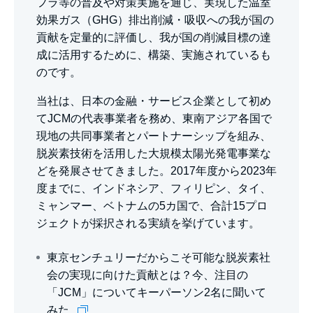
フラ等の普及や対策実施を通じ、実現した温室
効果ガス（GHG）排出削減・吸収への我が国の
貢献を定量的に評価し、我が国の削減目標の達
成に活用するために、構築、実施されているも
のです。
当社は、日本の金融・サービス企業として初め
てJCMの代表事業者を務め、東南アジア各国で
現地の共同事業者とパートナーシップを組み、
脱炭素技術を活用した大規模太陽光発電事業な
どを発展させてきました。2017年度から2023年
度までに、インドネシア、フィリピン、タイ、
ミャンマー、ベトナムの5カ国で、合計15プロ
ジェクトが採択される実績を挙げています。
東京センチュリーだからこそ可能な脱炭素社
会の実現に向けた貢献とは？今、注目の
「JCM」についてキーパーソン2名に聞いて
みた