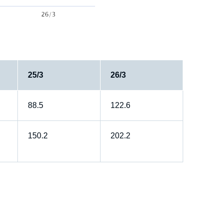
25/3
26/3
88.5
122.6
150.2
202.2