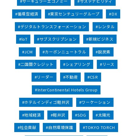
#サーキュラーエコノミー
#サステナビリティ
#循環型経済
#東京センチュリーグループ
#DX
#デジタルトランスフォーメーション
#レンタル
#loT
#サブスクリプション
#新規ビジネス
#JCM
#カーボンニュートラル
#脱炭素
#二国間クレジット
#シェアリング
#リース
#リーダー
#不動産
#CSR
#InterContinental Hotels Group
#ホテルインディゴ軽井沢
#ワーケーション
#地域経済
#軽井沢
#SDG
#太陽光
#社会貢献
#自然環境保護
#TOKYO TORCH