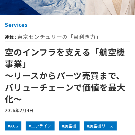
Services
東京センチュリーの「⽬利き⼒」
連載 :
空のインフラを支える「航空機
事業」
〜リースからパーツ売買まで、
バリューチェーンで価値を最大
化〜
2026年2月4日
#ACG
#エアライン
#航空機
#航空機リース