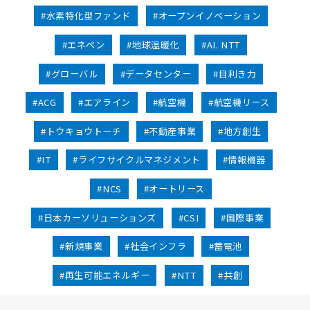
#水素特化型ファンド
#オープンイノベーション
#エネペン
#地球温暖化
#AI. NTT
#グローバル
#データセンター
#目利き力
#ACG
#エアライン
#航空機
#航空機リース
#トウキョウトーチ
#不動産事業
#地方創生
#IT
#ライフサイクルマネジメント
#情報機器
#NCS
#オートリース
#日本カーソリューションズ
#CSI
#国際事業
#新規事業
#社会インフラ
#蓄電池
#再生可能エネルギー
#NTT
#共創