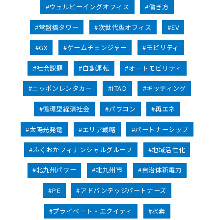
#ウェルビーイングオフィス
#働き方
#常盤橋タワー
#次世代型オフィス
#EV
#GX
#ゲームチェンジャー
#モビリティ
#社会課題
#自動運転
#オートモビリティ
#ニッポンレンタカー
#ITAD
#キッティング
#循環型経済社会
#パワコン
#再エネ
#太陽光発電
#エリア戦略
#パートナーシップ
#ふくおかフィナンシャルグループ
#地域活性化
#北九州パワー
#北九州市
#自治体新電力
#PE
#アドバンテッジパートナーズ
#プライベート・エクイティ
#水素