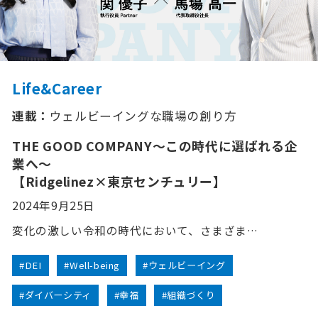
Life&Career
連載：
ウェルビーイングな職場の創り方
THE GOOD COMPANY～この時代に選ばれる企
業へ～
【Ridgelinez×東京センチュリー】
2024年9月25日
変化の激しい令和の時代において、さまざま…
#DEI
#Well-being
#ウェルビーイング
#ダイバーシティ
#幸福
#組織づくり