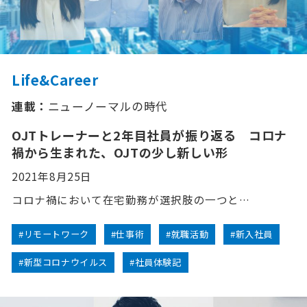
Life&Career
連載：
ニューノーマルの時代
OJTトレーナーと2年目社員が振り返る コロナ
禍から生まれた、OJTの少し新しい形
2021年8月25日
コロナ禍において在宅勤務が選択肢の一つと…
#リモートワーク
#仕事術
#就職活動
#新入社員
#新型コロナウイルス
#社員体験記