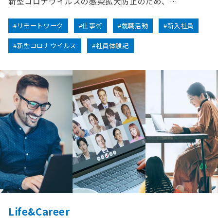
新型コロナウイルスの感染拡大防止のため、…
#リモートワーク
#仕事術
#就職活動
#新入社員
#新型コロナウイルス
#社員体験記
Life&Career