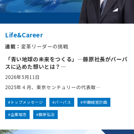
Life&Career
連載：
変革リーダーの挑戦
「青い地球の未来をつくる」―藤原社長がパーパ
スに込めた想いとは？―
2026年5月11日
2025年４月、東京センチュリーの代表取…
#トップメッセージ
#パーパス
#中期経営計画
#企業理念
#藤原弘治