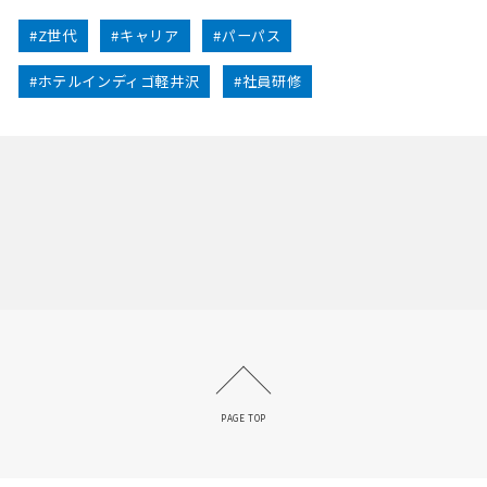
#Z世代
#キャリア
#パーパス
#ホテルインディゴ軽井沢
#社員研修
PAGE TOP