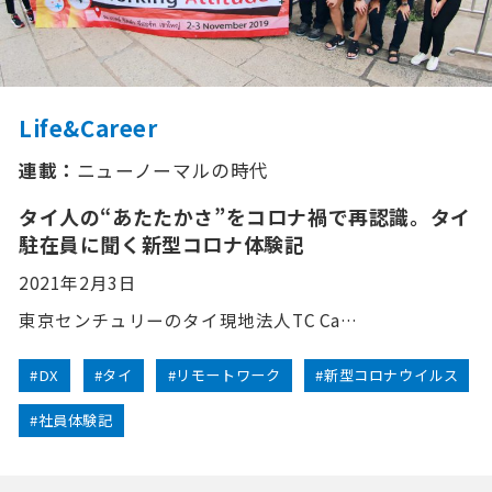
Life&Career
連載：
ニューノーマルの時代
タイ人の“あたたかさ”をコロナ禍で再認識。タイ
駐在員に聞く新型コロナ体験記
2021年2月3日
東京センチュリーのタイ現地法人TC Ca…
#DX
#タイ
#リモートワーク
#新型コロナウイルス
#社員体験記